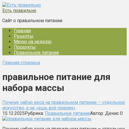
Перейти
к
Есть правильно
контенту
Сайт о правильном питании
Главная
Рецепты
Меню на неделю
Продукты
Правильное питание
Главная страница
правильное питание для
набора массы
Почему набор веса на правильном питании — отдельное
искусство, а не «ешь всё подряд»
15.12.2025
Рубрика:
Правильное питание
Автор:
Денис
0
Почему набор веса на правильном питании — отдельное