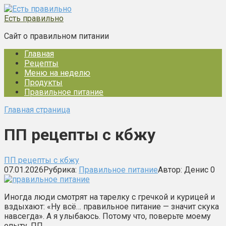
Перейти
к
Есть правильно
контенту
Сайт о правильном питании
Главная
Рецепты
Меню на неделю
Продукты
Правильное питание
Главная страница
ПП рецепты с кбжу
ПП рецепты с кбжу
07.01.2026
Рубрика:
Правильное питание
Автор:
Денис
0
Иногда люди смотрят на тарелку с гречкой и курицей и
вздыхают: «Ну всё… правильное питание — значит скука
навсегда». А я улыбаюсь. Потому что, поверьте моему
опыту, ПП…