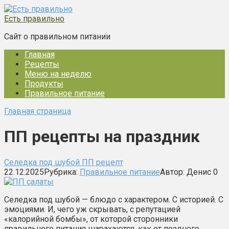
Перейти
к
Есть правильно
контенту
Сайт о правильном питании
Главная
Рецепты
Меню на неделю
Продукты
Правильное питание
Главная страница
ПП рецепты на праздник
Селедка под шубой ПП рецепт
22.12.2025
Рубрика:
Правильное питание
Автор:
Денис
0
Селедка под шубой — блюдо с характером. С историей. С
эмоциями. И, чего уж скрывать, с репутацией
«калорийной бомбы», от которой сторонники
правильного питания шарахаются, как от позднего…