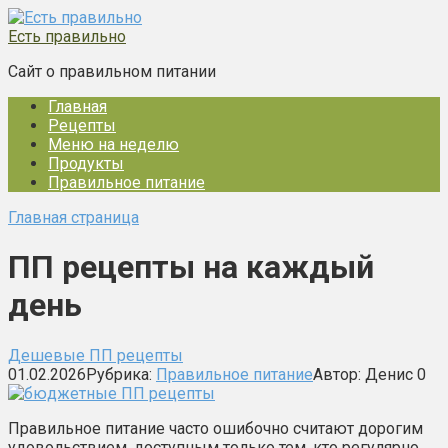
Перейти
к
Есть правильно
контенту
Сайт о правильном питании
Главная
Рецепты
Меню на неделю
Продукты
Правильное питание
Главная страница
ПП рецепты на каждый
день
Дешевые ПП рецепты
01.02.2026
Рубрика:
Правильное питание
Автор:
Денис
0
Правильное питание часто ошибочно считают дорогим
удовольствием, доступным только тем, кто регулярно