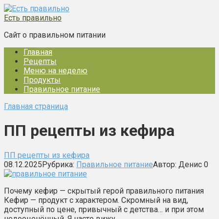
Перейти
к
Есть правильно
контенту
Сайт о правильном питании
Главная
Рецепты
Меню на неделю
Продукты
Правильное питание
Главная страница
ПП рецепты из кефира
ПП рецепты из кефира
08.12.2025
Рубрика:
Правильное питание
Автор:
Денис
0
Почему кефир — скрытый герой правильного питания
Кефир — продукт с характером. Скромный на вид,
доступный по цене, привычный с детства… и при этом
недооценённый. Я часто вижу…