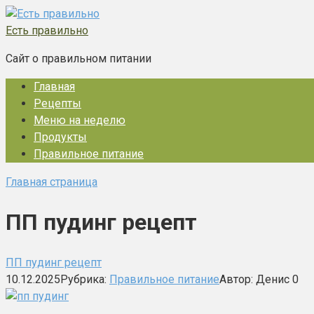
Перейти
к
Есть правильно
контенту
Сайт о правильном питании
Главная
Рецепты
Меню на неделю
Продукты
Правильное питание
Главная страница
ПП пудинг рецепт
ПП пудинг рецепт
10.12.2025
Рубрика:
Правильное питание
Автор:
Денис
0