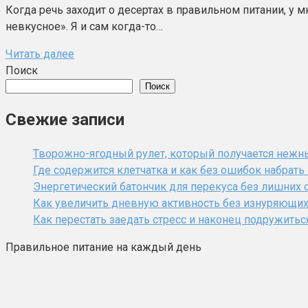
Когда речь заходит о десертах в правильном питании, у мн
невкусное». Я и сам когда-то…
Читать далее
Поиск
Поиск
Свежие записи
Творожно-ягодный рулет, который получается нежн
Где содержится клетчатка и как без ошибок набрат
Энергетический батончик для перекуса без лишних 
Как увеличить дневную активность без изнуряющи
Как перестать заедать стресс и наконец подружитьс
Правильное питание на каждый день