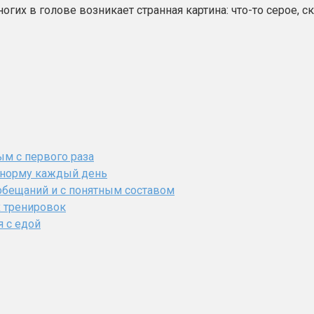
огих в голове возникает странная картина: что-то серое, с
ым с первого раза
ь норму каждый день
обещаний и с понятным составом
х тренировок
я с едой