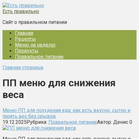
Перейти
к
Есть правильно
контенту
Сайт о правильном питании
Главная
Рецепты
Меню на неделю
Продукты
Правильное питание
Главная страница
ПП меню для снижения
веса
Меню ПП для похудения еда: как есть вкусно, сытно и
терять вес без срывов
19.12.2025
Рубрика:
Правильное питание
Автор:
Денис
0
Меню ПП для похудения еда: как есть вкусно, сытно и