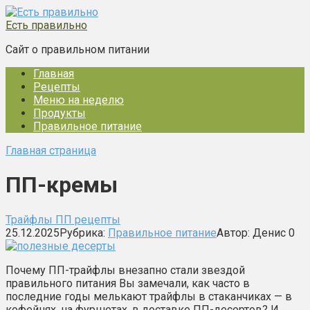
Перейти
к
Есть правильно
контенту
Сайт о правильном питании
Главная
Рецепты
Меню на неделю
Продукты
Правильное питание
Главная страница
ПП-кремы
Трайфлы ПП рецепты
25.12.2025
Рубрика:
Правильное питание
Автор:
Денис
0
Почему ПП-трайфлы внезапно стали звездой
правильного питания Вы замечали, как часто в
последние годы мелькают трайфлы в стаканчиках — в
кофейнях, на фуршетах, в доставке ПП-десертов? И