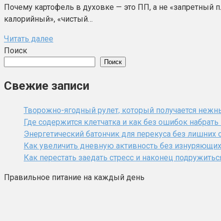
Почему картофель в духовке — это ПП, а не «запретный 
калорийный», «чистый…
Читать далее
Поиск
Поиск
Свежие записи
Творожно-ягодный рулет, который получается нежн
Где содержится клетчатка и как без ошибок набрат
Энергетический батончик для перекуса без лишних 
Как увеличить дневную активность без изнуряющи
Как перестать заедать стресс и наконец подружитьс
Правильное питание на каждый день