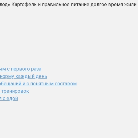
плод» Картофель и правильное питание долгое время жили
ым с первого раза
ь норму каждый день
обещаний и с понятным составом
х тренировок
я с едой