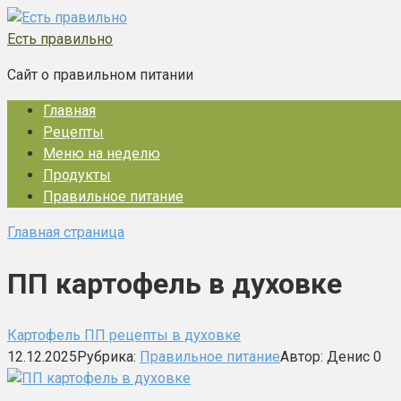
Перейти
к
Есть правильно
контенту
Сайт о правильном питании
Главная
Рецепты
Меню на неделю
Продукты
Правильное питание
Главная страница
ПП картофель в духовке
Картофель ПП рецепты в духовке
12.12.2025
Рубрика:
Правильное питание
Автор:
Денис
0