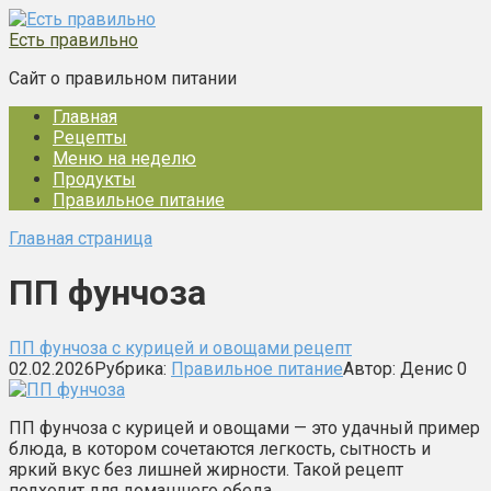
Перейти
к
Есть правильно
контенту
Сайт о правильном питании
Главная
Рецепты
Меню на неделю
Продукты
Правильное питание
Главная страница
ПП фунчоза
ПП фунчоза с курицей и овощами рецепт
02.02.2026
Рубрика:
Правильное питание
Автор:
Денис
0
ПП фунчоза с курицей и овощами — это удачный пример
блюда, в котором сочетаются легкость, сытность и
яркий вкус без лишней жирности. Такой рецепт
подходит для домашнего обеда,…