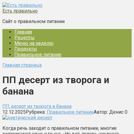
Перейти
к
Есть правильно
контенту
Сайт о правильном питании
Главная
Рецепты
Меню на неделю
Продукты
Правильное питание
Главная страница
ПП десерт из творога и
банана
ПП десерт из творога и банана
12.12.2025
Рубрика:
Правильное питание
Автор:
Денис
0
Когда речь заходит о правильном питании, многие
вспоминают одно и то же: «Ну всё, теперь никакого