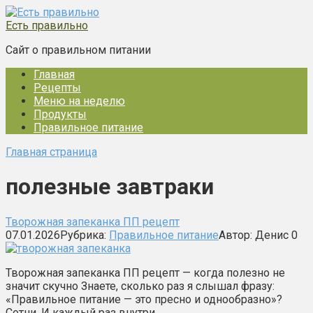
Перейти
к
Есть правильно
контенту
Сайт о правильном питании
Главная
Рецепты
Меню на неделю
Продукты
Правильное питание
Главная страница
полезные завтраки
Творожная запеканка ПП рецепт
07.01.2026
Рубрика:
Правильное питание
Автор:
Денис
0
Творожная запеканка ПП рецепт — когда полезно не
значит скучно Знаете, сколько раз я слышал фразу:
«Правильное питание — это пресно и однообразно»?
Сотни. И каждый раз внутри…