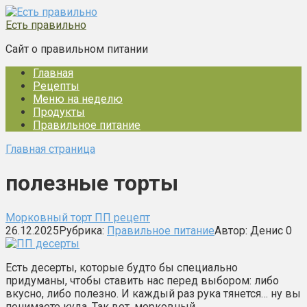
Перейти
к
Есть правильно
контенту
Сайт о правильном питании
Главная
Рецепты
Меню на неделю
Продукты
Правильное питание
Главная страница
полезные торты
Морковный торт ПП рецепт
26.12.2025
Рубрика:
Правильное питание
Автор:
Денис
0
Есть десерты, которые будто бы специально
придуманы, чтобы ставить нас перед выбором: либо
вкусно, либо полезно. И каждый раз рука тянется… ну вы
понимаете куда. Так вот, морковный…