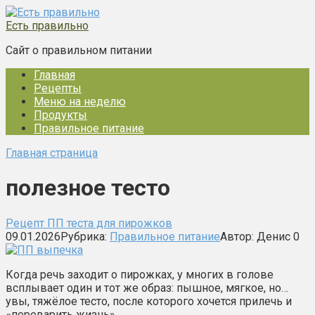
Перейти
к
Есть правильно
контенту
Сайт о правильном питании
Главная
Рецепты
Меню на неделю
Продукты
Правильное питание
Главная страница
полезное тесто
Рецепт ПП теста для пирожков
09.01.2026
Рубрика:
Правильное питание
Автор:
Денис
0
Когда речь заходит о пирожках, у многих в голове
всплывает один и тот же образ: пышное, мягкое, но…
увы, тяжёлое тесто, после которого хочется прилечь и
«переварить жизнь»….