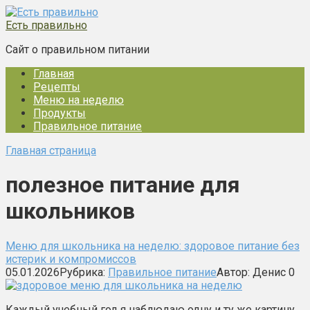
Перейти
к
Есть правильно
контенту
Сайт о правильном питании
Главная
Рецепты
Меню на неделю
Продукты
Правильное питание
Главная страница
полезное питание для
школьников
Меню для школьника на неделю: здоровое питание без
истерик и компромиссов
05.01.2026
Рубрика:
Правильное питание
Автор:
Денис
0
Каждый учебный год я наблюдаю одну и ту же картину.