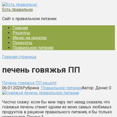
Перейти
к
Есть правильно
контенту
Сайт о правильном питании
Главная
Рецепты
Меню на неделю
Продукты
Правильное питание
Главная страница
печень говяжья ПП
Печень говяжья ПП рецепт
06.01.2026
Рубрика:
Правильное питание
Автор:
Денис
0
Честно скажу: если бы мне пару лет назад сказали, что
говяжья печень станет одним из моих самых любимых
продуктов в рационе правильного питания, я бы только
усмехнулся. Печень?…