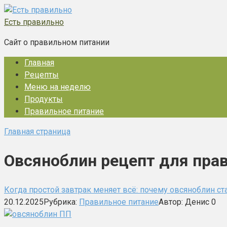
Перейти
к
Есть правильно
контенту
Сайт о правильном питании
Главная
Рецепты
Меню на неделю
Продукты
Правильное питание
Главная страница
Овсяноблин рецепт для пра
Когда простой завтрак меняет всё: почему овсяноблин ст
20.12.2025
Рубрика:
Правильное питание
Автор:
Денис
0