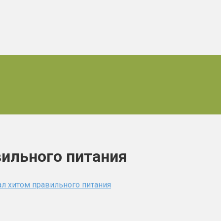
вильного питания
ал хитом правильного питания