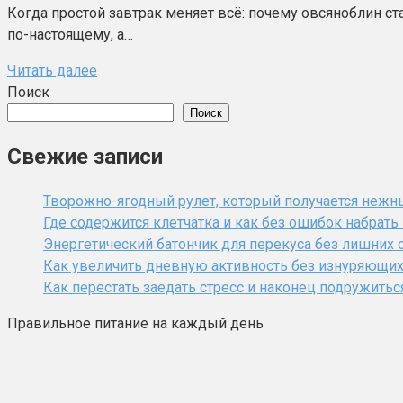
Когда простой завтрак меняет всё: почему овсяноблин ста
по-настоящему, а…
Читать далее
Поиск
Поиск
Свежие записи
Творожно-ягодный рулет, который получается нежн
Где содержится клетчатка и как без ошибок набрат
Энергетический батончик для перекуса без лишних 
Как увеличить дневную активность без изнуряющи
Как перестать заедать стресс и наконец подружитьс
Правильное питание на каждый день