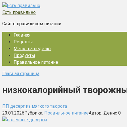
Перейти
к
Есть правильно
контенту
Сайт о правильном питании
Главная
Рецепты
Меню на неделю
Продукты
Правильное питание
Главная страница
низкокалорийный творожны
ПП десерт из мягкого творога
23.01.2026
Рубрика:
Правильное питание
Автор:
Денис
0