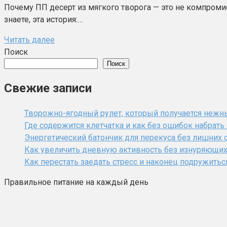
Почему ПП десерт из мягкого творога — это не компромис
знаете, эта история:…
Читать далее
Поиск
Поиск
Свежие записи
Творожно-ягодный рулет, который получается нежн
Где содержится клетчатка и как без ошибок набрат
Энергетический батончик для перекуса без лишних 
Как увеличить дневную активность без изнуряющи
Как перестать заедать стресс и наконец подружитьс
Правильное питание на каждый день