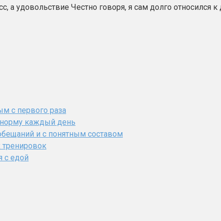
с, а удовольствие Честно говоря, я сам долго относился к
ым с первого раза
ь норму каждый день
обещаний и с понятным составом
х тренировок
я с едой