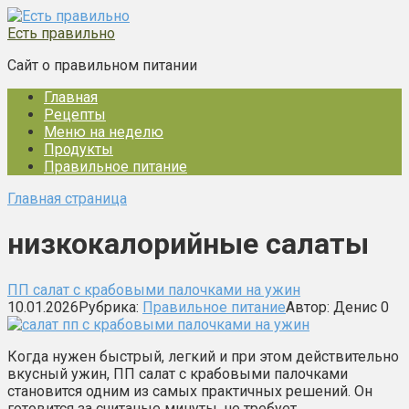
Перейти
к
Есть правильно
контенту
Сайт о правильном питании
Главная
Рецепты
Меню на неделю
Продукты
Правильное питание
Главная страница
низкокалорийные салаты
ПП салат с крабовыми палочками на ужин
10.01.2026
Рубрика:
Правильное питание
Автор:
Денис
0
Когда нужен быстрый, легкий и при этом действительно
вкусный ужин, ПП салат с крабовыми палочками
становится одним из самых практичных решений. Он
готовится за считаные минуты, не требует…