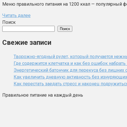
Меню правильного питания на 1200 ккал — популярный фор
Читать далее
Поиск
Поиск
Свежие записи
Творожно-ягодный рулет, который получается нежн
Где содержится клетчатка и как без ошибок набрат
Энергетический батончик для перекуса без лишних 
Как увеличить дневную активность без изнуряющи
Как перестать заедать стресс и наконец подружитьс
Правильное питание на каждый день