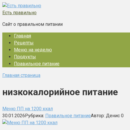
Перейти
к
Есть правильно
контенту
Сайт о правильном питании
Главная
Рецепты
Меню на неделю
Продукты
Правильное питание
Главная страница
низкокалорийное питание
Меню ПП на 1200 ккал
30.01.2026
Рубрика:
Правильное питание
Автор:
Денис
0