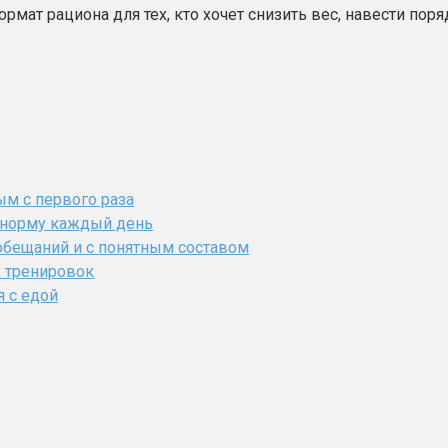
мат рациона для тех, кто хочет снизить вес, навести пор
ым с первого раза
ь норму каждый день
обещаний и с понятным составом
х тренировок
я с едой