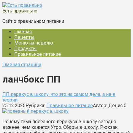
Перейти
к
Есть правильно
контенту
Сайт о правильном питании
Главная
Рецепты
Меню на неделю
Продукты
Правильное питание
Главная страница
ланчбокс ПП
ПП перекус в школу: что это на самом деле, а не в
теории
25.12.2025
Рубрика:
Правильное питание
Автор:
Денис
0
Почему тема полезного перекуса в школу сегодня
важнее, чем кажется Утро. Сборы в школу. Рюкзак
наполовину собран, форма на стуле, а на кухне — вечный