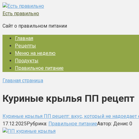
Перейти
к
Есть правильно
контенту
Сайт о правильном питании
Главная
Рецепты
Меню на неделю
Продукты
Правильное питание
Главная страница
Куриные крылья ПП рецепт
Куриные крылья ПП рецепт: вкус, который не надоедает
17.12.2025
Рубрика:
Правильное питание
Автор:
Денис
0