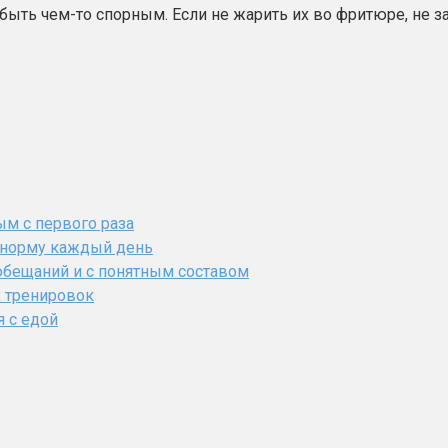
ыть чем-то спорным. Если не жарить их во фритюре, не з
ым с первого раза
ь норму каждый день
обещаний и с понятным составом
х тренировок
я с едой