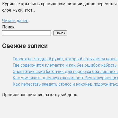
Куриные крылья в правильном питании давно перестали б
слое муки, этот…
Читать далее
Поиск
Поиск
Свежие записи
Творожно-ягодный рулет, который получается нежн
Где содержится клетчатка и как без ошибок набрат
Энергетический батончик для перекуса без лишних 
Как увеличить дневную активность без изнуряющи
Как перестать заедать стресс и наконец подружитьс
Правильное питание на каждый день