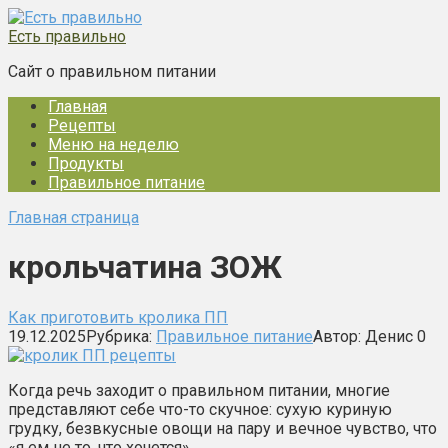
Перейти
к
Есть правильно
контенту
Сайт о правильном питании
Главная
Рецепты
Меню на неделю
Продукты
Правильное питание
Главная страница
крольчатина ЗОЖ
Как приготовить кролика ПП
19.12.2025
Рубрика:
Правильное питание
Автор:
Денис
0
Когда речь заходит о правильном питании, многие
представляют себе что-то скучное: сухую куриную
грудку, безвкусные овощи на пару и вечное чувство, что
«я ем не то, что хочется»….