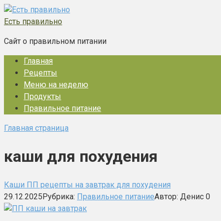
Перейти
к
Есть правильно
контенту
Сайт о правильном питании
Главная
Рецепты
Меню на неделю
Продукты
Правильное питание
Главная страница
каши для похудения
Каши ПП рецепты на завтрак для похудения
29.12.2025
Рубрика:
Правильное питание
Автор:
Денис
0