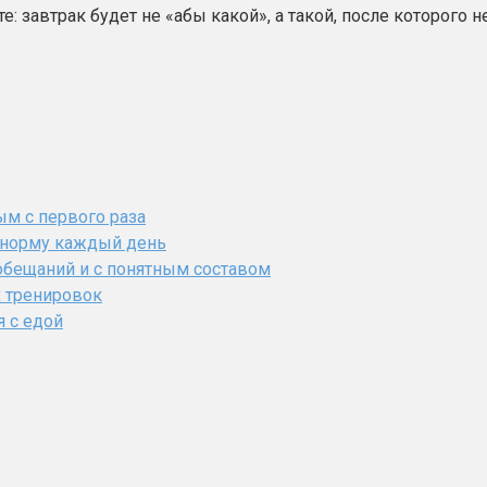
: завтрак будет не «абы какой», а такой, после которого не
ым с первого раза
ь норму каждый день
обещаний и с понятным составом
х тренировок
я с едой