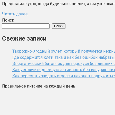
Представьте утро, когда будильник звенит, а вы уже знаете
Читать далее
Поиск
Поиск
Свежие записи
Творожно-ягодный рулет, который получается нежн
Где содержится клетчатка и как без ошибок набрат
Энергетический батончик для перекуса без лишних 
Как увеличить дневную активность без изнуряющи
Как перестать заедать стресс и наконец подружитьс
Правильное питание на каждый день