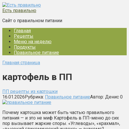
Перейти
к
Есть правильно
контенту
Сайт о правильном питании
Главная
Рецепты
Меню на неделю
Продукты
Правильное питание
Главная страница
картофель в ПП
ПП рецепты из картошки
16.01.2026
Рубрика:
Правильное питание
Автор:
Денис
0
Почему картошка может быть частью правильного
питания — и это не миф Картофель в ПП-меню до сих
пор вызывает жаркие споры. «Углеводы», «крахмал»,
«высокий гликемический индекс» — знакомо?…