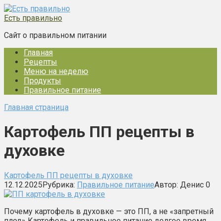
Перейти
к
Есть правильно
контенту
Сайт о правильном питании
Главная
Рецепты
Меню на неделю
Продукты
Правильное питание
Главная страница
Картофель ПП рецепты в
духовке
Картофель ПП рецепты в духовке
12.12.2025
Рубрика:
Правильное питание
Автор:
Денис
0
Почему картофель в духовке — это ПП, а не «запретный
плод» Картофель и правильное питание долгое время