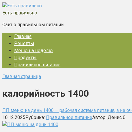
Перейти
к
Есть правильно
контенту
Сайт о правильном питании
Главная
Рецепты
Меню на неделю
Продукты
Правильное питание
Главная страница
калорийность 1400
ПП меню на день 1400 — рабочая система питания, а не о
10.12.2025
Рубрика:
Правильное питание
Автор:
Денис
0