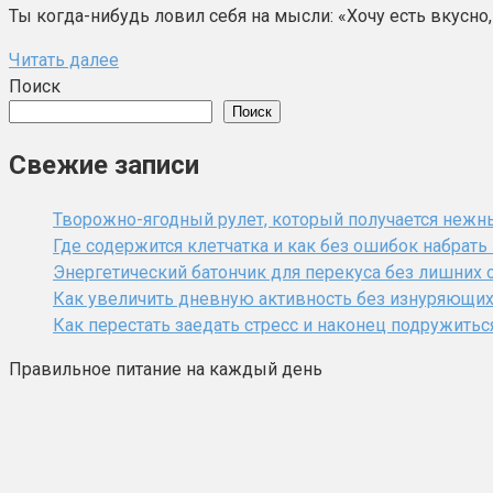
Ты когда-нибудь ловил себя на мысли: «Хочу есть вкусно,
Читать далее
Поиск
Поиск
Свежие записи
Творожно-ягодный рулет, который получается нежн
Где содержится клетчатка и как без ошибок набрат
Энергетический батончик для перекуса без лишних 
Как увеличить дневную активность без изнуряющи
Как перестать заедать стресс и наконец подружитьс
Правильное питание на каждый день