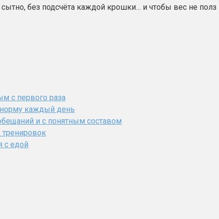
 сытно, без подсчёта каждой крошки… и чтобы вес не полз
ым с первого раза
ь норму каждый день
обещаний и с понятным составом
х тренировок
я с едой