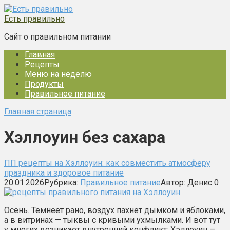
Перейти
к
Есть правильно
контенту
Сайт о правильном питании
Главная
Рецепты
Меню на неделю
Продукты
Правильное питание
Главная страница
Хэллоуин без сахара
ПП рецепты на Хэллоуин: как совместить атмосферу
праздника и здоровое питание
20.01.2026
Рубрика:
Правильное питание
Автор:
Денис
0
Осень. Темнеет рано, воздух пахнет дымком и яблоками,
а в витринах — тыквы с кривыми ухмылками. И вот тут
у многих возникает внутренний конфликт: Хэллоуин —