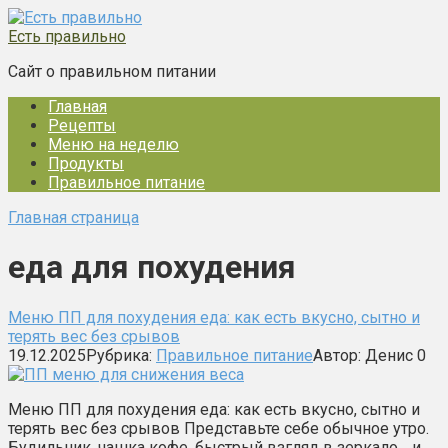
Перейти
к
Есть правильно
контенту
Сайт о правильном питании
Главная
Рецепты
Меню на неделю
Продукты
Правильное питание
Главная страница
еда для похудения
Меню ПП для похудения еда: как есть вкусно, сытно и
терять вес без срывов
19.12.2025
Рубрика:
Правильное питание
Автор:
Денис
0
Меню ПП для похудения еда: как есть вкусно, сытно и
терять вес без срывов Представьте себе обычное утро.
Будильник, чашка кофе, быстрый взгляд в зеркало… и