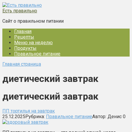
Перейти
к
Есть правильно
контенту
Сайт о правильном питании
Главная
Рецепты
Меню на неделю
Продукты
Правильное питание
Главная страница
диетический завтрак
диетический завтрак
ПП тортилья на завтрак
25.12.2025
Рубрика:
Правильное питание
Автор:
Денис
0