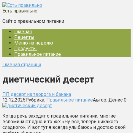
Перейти
к
Есть правильно
контенту
Сайт о правильном питании
Главная
Рецепты
Меню на неделю
Продукты
Правильное питание
Главная страница
диетический десерт
ПП десерт из творога и банана
12.12.2025
Рубрика:
Правильное питание
Автор:
Денис
0
Когда речь заходит о правильном питании, многие
вспоминают одно и то же: «Ну всё, теперь никакого
сладкого». И вот тут я всегда улыбаюсь и достаю свой
любимый козырь…