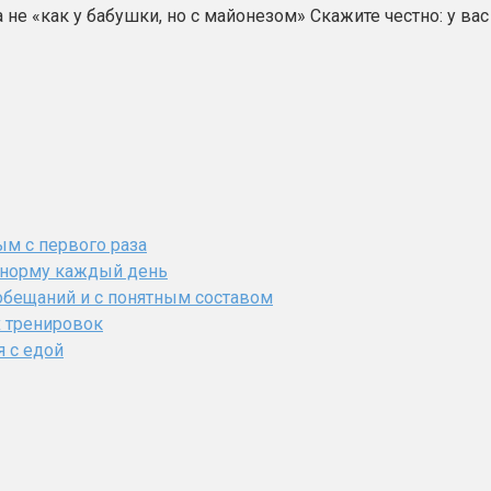
 не «как у бабушки, но с майонезом» Скажите честно: у в
ым с первого раза
ь норму каждый день
обещаний и с понятным составом
х тренировок
я с едой