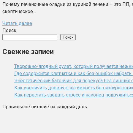
Почему печеночные оладьи из куриной печени — это ПП, а
скептическое…
Читать далее
Поиск
Поиск
Свежие записи
Творожно-ягодный рулет, который получается нежн
Где содержится клетчатка и как без ошибок набрат
Энергетический батончик для перекуса без лишних 
Как увеличить дневную активность без изнуряющи
Как перестать заедать стресс и наконец подружитьс
Правильное питание на каждый день