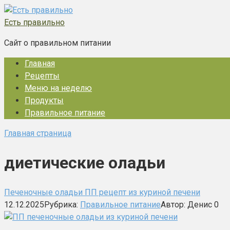
Перейти
к
Есть правильно
контенту
Сайт о правильном питании
Главная
Рецепты
Меню на неделю
Продукты
Правильное питание
Главная страница
диетические оладьи
Печеночные оладьи ПП рецепт из куриной печени
12.12.2025
Рубрика:
Правильное питание
Автор:
Денис
0