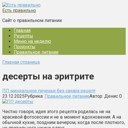
Перейти
к
Есть правильно
контенту
Сайт о правильном питании
Главная
Рецепты
Меню на неделю
Продукты
Правильное питание
Главная страница
десерты на эритрите
ПП миндальное печенье без сахара рецепт
23.12.2025
Рубрика:
Правильное питание
Автор:
Денис
0
Честно говоря, идея этого рецепта родилась не на
красивой фотосессии и не в момент вдохновения. А на
обычной кухне, поздним вечером, когда после плотного,
но правильного ужина вдруг…