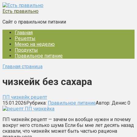
Перейти
к
Есть правильно
контенту
Сайт о правильном питании
Главная
Рецепты
Меню на неделю
Продукты
Правильное питание
Главная страница
чизкейк без сахара
ПП чизкейк рецепт
15.01.2026
Рубрика:
Правильное питание
Автор:
Денис
0
ПП чизкейк рецепт — зачем он вообще нужен и почему
вокруг него столько шума Если бы мне лет десять назад
сказали, что чизкейк может быть частью рациона
правильного…