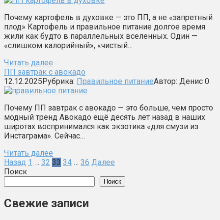
Почему картофель в духовке — это ПП, а не «запретный
плод» Картофель и правильное питание долгое время
жили как будто в параллельных вселенных. Один —
«слишком калорийный», «чистый…
Читать далее
ПП завтрак с авокадо
12.12.2025
Рубрика:
Правильное питание
Автор:
Денис
0
Почему ПП завтрак с авокадо — это больше, чем просто
модный тренд Авокадо ещё десять лет назад в наших
широтах воспринимался как экзотика «для смузи из
Инстаграма». Сейчас…
Читать далее
Пагинация
Назад
1
…
32
33
34
…
36
Далее
записей
Поиск
Поиск
Свежие записи