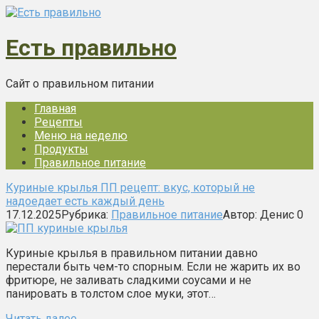
Перейти
к
контенту
Есть правильно
Сайт о правильном питании
Главная
Рецепты
Меню на неделю
Продукты
Правильное питание
Куриные крылья ПП рецепт: вкус, который не
надоедает есть каждый день
17.12.2025
Рубрика:
Правильное питание
Автор:
Денис
0
Куриные крылья в правильном питании давно
перестали быть чем-то спорным. Если не жарить их во
фритюре, не заливать сладкими соусами и не
панировать в толстом слое муки, этот…
Читать далее