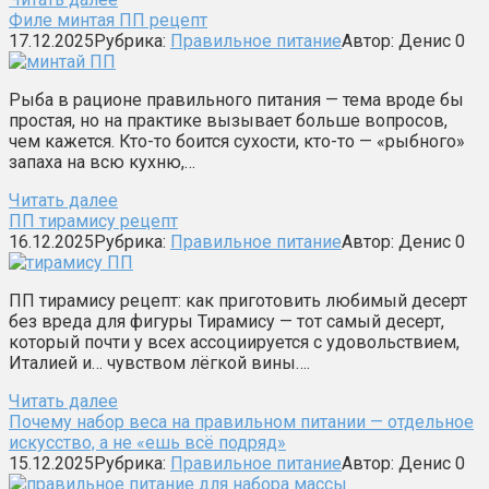
Филе минтая ПП рецепт
17.12.2025
Рубрика:
Правильное питание
Автор:
Денис
0
Рыба в рационе правильного питания — тема вроде бы
простая, но на практике вызывает больше вопросов,
чем кажется. Кто-то боится сухости, кто-то — «рыбного»
запаха на всю кухню,…
Читать далее
ПП тирамису рецепт
16.12.2025
Рубрика:
Правильное питание
Автор:
Денис
0
ПП тирамису рецепт: как приготовить любимый десерт
без вреда для фигуры Тирамису — тот самый десерт,
который почти у всех ассоциируется с удовольствием,
Италией и… чувством лёгкой вины….
Читать далее
Почему набор веса на правильном питании — отдельное
искусство, а не «ешь всё подряд»
15.12.2025
Рубрика:
Правильное питание
Автор:
Денис
0