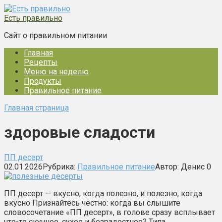
Перейти
к
Есть правильно
контенту
Сайт о правильном питании
Главная
Рецепты
Меню на неделю
Продукты
Правильное питание
Главная страница
здоровые сладости
ПП десерт
02.01.2026
Рубрика:
Правильное питание
Автор:
Денис
0
ПП десерт — вкусно, когда полезно, и полезно, когда
вкусно Признайтесь честно: когда вы слышите
словосочетание «ПП десерт», в голове сразу всплывает
что-то скучное, сухое и безрадостное? Типа…