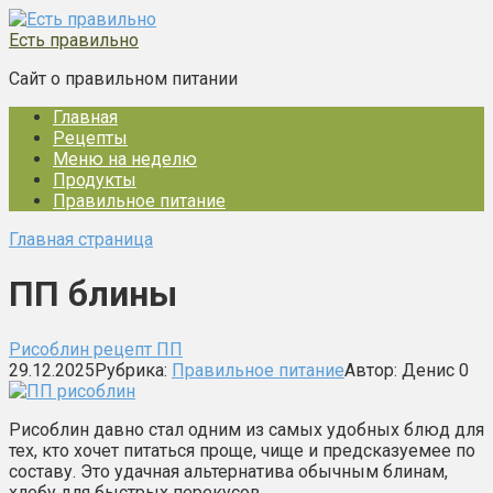
Перейти
к
Есть правильно
контенту
Сайт о правильном питании
Главная
Рецепты
Меню на неделю
Продукты
Правильное питание
Главная страница
ПП блины
Рисоблин рецепт ПП
29.12.2025
Рубрика:
Правильное питание
Автор:
Денис
0
Рисоблин давно стал одним из самых удобных блюд для
тех, кто хочет питаться проще, чище и предсказуемее по
составу. Это удачная альтернатива обычным блинам,
хлебу для быстрых перекусов…